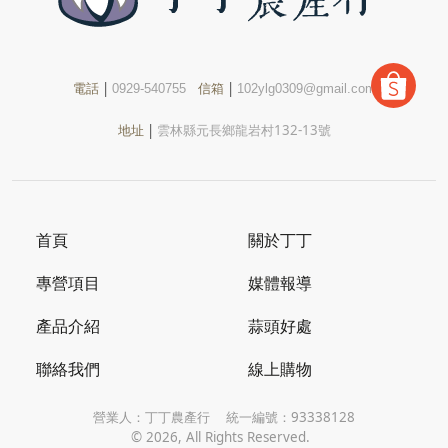
電話
|
信箱
|
0929-540755
102ylg0309@gmail.com
地址
|
雲林縣元長鄉龍岩村132-13號
首頁
關於丁丁
專營項目
媒體報導
產品介紹
蒜頭好處
聯絡我們
線上購物
營業人：
丁丁農產行
統一編號：
93338128
©
2026
, All Rights Reserved.